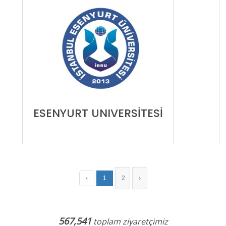
ESENYURT UNIVERSİTESİ
‹
1
2
›
567,541
toplam ziyaretçimiz