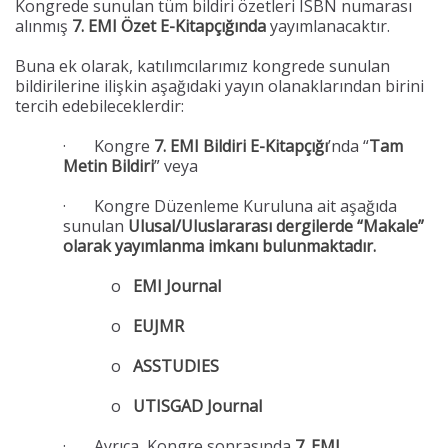
Kongrede sunulan tüm bildiri özetleri ISBN numarası
alınmış
7. EMI Özet E-Kitapçığında
yayımlanacaktır.
Buna ek olarak, katılımcılarımız kongrede sunulan
bildirilerine ilişkin aşağıdaki yayın olanaklarından birini
tercih edebileceklerdir:
· Kongre
7. EMI Bildiri E-Kitapçığı
’nda “
Tam
Metin Bildiri
” veya
· Kongre Düzenleme Kuruluna ait aşağıda
sunulan
Ulusal/Uluslararası dergilerde
“Makale”
olarak yayımlanma imkanı bulunmaktadır.
o
EMI Journal
o
EUJMR
o
ASSTUDIES
o
UTISGAD Journal
· Ayrıca, Kongre sonrasında
7. EMI