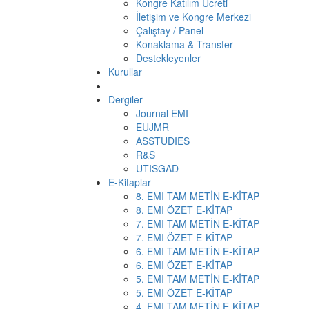
Kongre Katılım Ücreti
İletişim ve Kongre Merkezi
Çalıştay / Panel
Konaklama & Transfer
Destekleyenler
Kurullar
Dergiler
Journal EMI
EUJMR
ASSTUDIES
R&S
UTISGAD
E-Kitaplar
8. EMI TAM METİN E-KİTAP
8. EMI ÖZET E-KİTAP
7. EMI TAM METİN E-KİTAP
7. EMI ÖZET E-KİTAP
6. EMI TAM METİN E-KİTAP
6. EMI ÖZET E-KİTAP
5. EMI TAM METİN E-KİTAP
5. EMI ÖZET E-KİTAP
4. EMI TAM METİN E-KİTAP