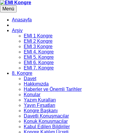
Menü
Anasayfa
Arşiv
EMI 1 Kongre
EMI 2 Kongre
EMI 3 Kongre
EMI 4. Kongre
EMI 5. Kongre
EMI 6. Kongre
EMI 7. Kongre
8. Kongre
Davet
Hakkımızda
Haberler ve Önemli Tarihler
Konular
Yazım Kuralları
Yayın Fırsatları
Kongre Başkanı
Davetli Konuşmacılar
Konuk Konuşmacılar
Kabul Edilen Bildiriler
Kongre Katılım Ücreti