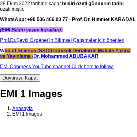
28 Ekim 2022 tarihine kadar
bildiri özeti gönderim tarihi
uzatılmıştır.
WhatsApp: +90 506 466 00 77 - Prof. Dr. Himmet KARADAL
(EMI Bildiri yazım kuralları).
Prof.Dr.Şevki Özgener'in Bilimsel Çalışmalar için önerileri
W
eb of Science (SSCI) İndeksli Dergilerde Makale Yazma
ve Yayınlama -
Dr. Mohammed ABUBAKAR
EMI Congress YouTube channel Click here to follow.
Duyuruyu Kapat
EMI 1 Images
Anasayfa
EMI 1 Images